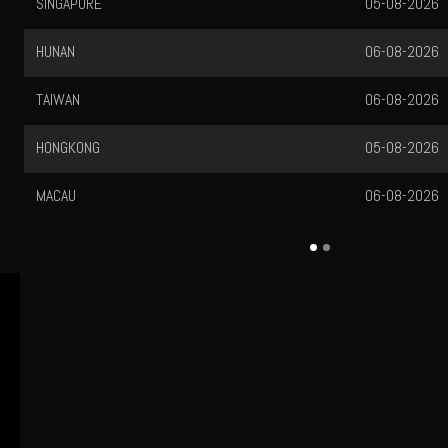
SHANGHAI6D
06-08-2026
MAURITIUS
06-08-2026
THAILAND
05-08-2026
GUINEA
05-08-2026
LIBERIA
05-08-2026