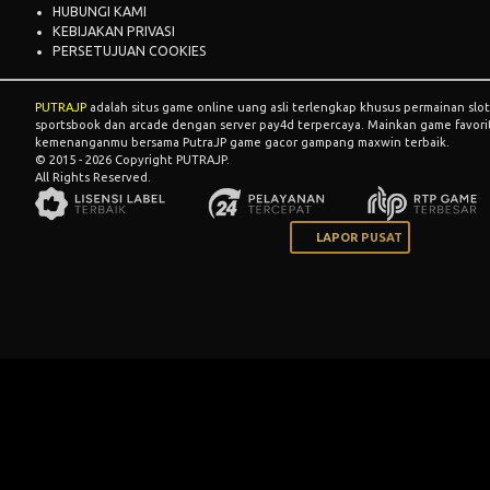
HUBUNGI KAMI
KEBIJAKAN PRIVASI
PERSETUJUAN COOKIES
PUTRAJP
adalah situs game online uang asli terlengkap khusus permainan slot 
sportsbook dan arcade dengan server pay4d terpercaya. Mainkan game favorit
kemenanganmu bersama PutraJP game gacor gampang maxwin terbaik.
© 2015 - 2026 Copyright PUTRAJP.
All Rights Reserved.
LAPOR PUSAT