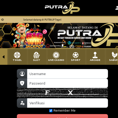
Selamat datang di PUTRAJP Togel
TOGEL
SLOT
LIVE CASINO
SPORT
ARCADE
SABU
Remember Me