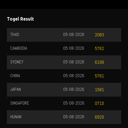
Togel Result
TH4D
05-08-2026
2083
CAMBODIA
05-08-2026
5762
SYDNEY
05-08-2026
6199
CHINA
05-08-2026
5761
JAPAN
05-08-2026
1581
SINGAPORE
05-08-2026
0715
HUNAN
05-08-2026
6920